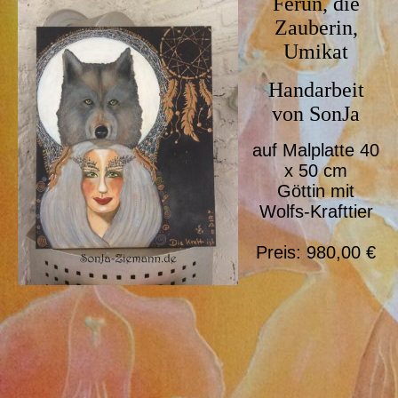
Ferun, die
Zauberin,
Umikat
Handarbeit
von SonJa
auf Malplatte 40
x 50 cm
Göttin mit
Wolfs-Krafttier
Preis: 980,00 €