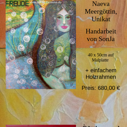
Naeva
Meergöttin,
Unikat
Handarbeit
von SonJa
40 x 50cm auf
Malplatte
+ einfachem
Holzrahmen
Preis: 680,00 €