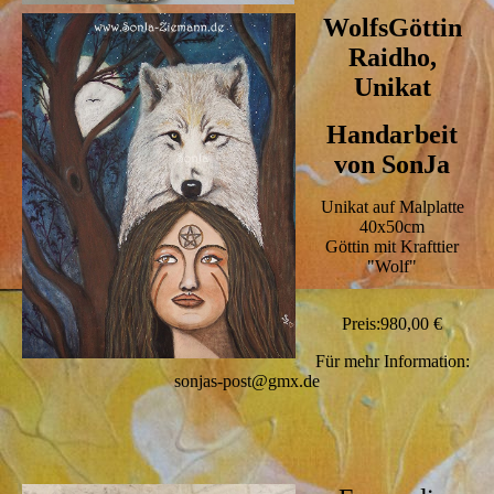
WolfsGöttin
Raidho,
Unikat
Handarbeit
von SonJa
Unikat auf Malplatte
40x50cm
Göttin mit Krafttier
"Wolf"
Preis:980,00 €
Für mehr Information:
sonjas-post@gmx.de