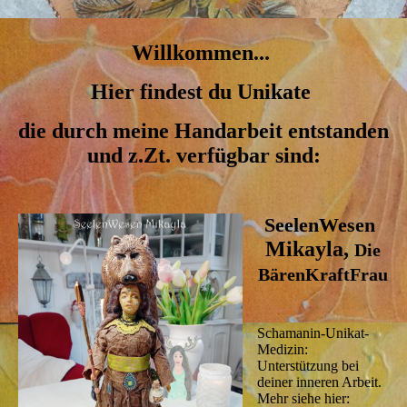
Willkommen...
Hier findest du Unikate
die durch meine Handarbeit entstanden
und z.Zt. verfügbar sind:
SeelenWesen
Mikayla,
Die
BärenKraftFrau
Schamanin-Unikat-
Medizin:
Unterstützung bei
deiner inneren Arbeit.
Mehr siehe hier: