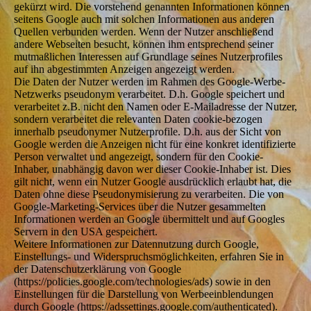
gekürzt wird. Die vorstehend genannten Informationen können
seitens Google auch mit solchen Informationen aus anderen
Quellen verbunden werden. Wenn der Nutzer anschließend
andere Webseiten besucht, können ihm entsprechend seiner
mutmaßlichen Interessen auf Grundlage seines Nutzerprofiles
auf ihn abgestimmten Anzeigen angezeigt werden.
Die Daten der Nutzer werden im Rahmen des Google-Werbe-
Netzwerks pseudonym verarbeitet. D.h. Google speichert und
verarbeitet z.B. nicht den Namen oder E-Mailadresse der Nutzer,
sondern verarbeitet die relevanten Daten cookie-bezogen
innerhalb pseudonymer Nutzerprofile. D.h. aus der Sicht von
Google werden die Anzeigen nicht für eine konkret identifizierte
Person verwaltet und angezeigt, sondern für den Cookie-
Inhaber, unabhängig davon wer dieser Cookie-Inhaber ist. Dies
gilt nicht, wenn ein Nutzer Google ausdrücklich erlaubt hat, die
Daten ohne diese Pseudonymisierung zu verarbeiten. Die von
Google-Marketing-Services über die Nutzer gesammelten
Informationen werden an Google übermittelt und auf Googles
Servern in den USA gespeichert.
Weitere Informationen zur Datennutzung durch Google,
Einstellungs- und Widerspruchsmöglichkeiten, erfahren Sie in
der Datenschutzerklärung von Google
(https://policies.google.com/technologies/ads) sowie in den
Einstellungen für die Darstellung von Werbeeinblendungen
durch Google (https://adssettings.google.com/authenticated).