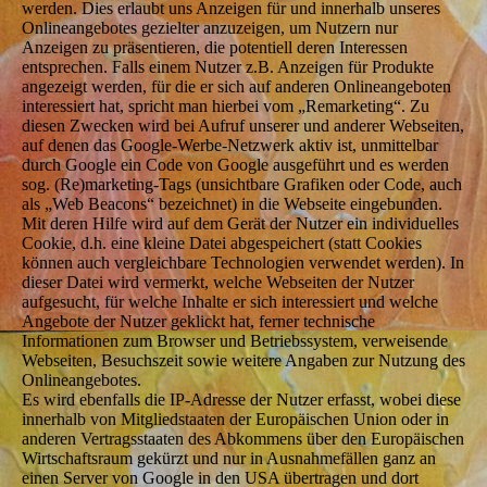
werden. Dies erlaubt uns Anzeigen für und innerhalb unseres
Onlineangebotes gezielter anzuzeigen, um Nutzern nur
Anzeigen zu präsentieren, die potentiell deren Interessen
entsprechen. Falls einem Nutzer z.B. Anzeigen für Produkte
angezeigt werden, für die er sich auf anderen Onlineangeboten
interessiert hat, spricht man hierbei vom „Remarketing“. Zu
diesen Zwecken wird bei Aufruf unserer und anderer Webseiten,
auf denen das Google-Werbe-Netzwerk aktiv ist, unmittelbar
durch Google ein Code von Google ausgeführt und es werden
sog. (Re)marketing-Tags (unsichtbare Grafiken oder Code, auch
als „Web Beacons“ bezeichnet) in die Webseite eingebunden.
Mit deren Hilfe wird auf dem Gerät der Nutzer ein individuelles
Cookie, d.h. eine kleine Datei abgespeichert (statt Cookies
können auch vergleichbare Technologien verwendet werden). In
dieser Datei wird vermerkt, welche Webseiten der Nutzer
aufgesucht, für welche Inhalte er sich interessiert und welche
Angebote der Nutzer geklickt hat, ferner technische
Informationen zum Browser und Betriebssystem, verweisende
Webseiten, Besuchszeit sowie weitere Angaben zur Nutzung des
Onlineangebotes.
Es wird ebenfalls die IP-Adresse der Nutzer erfasst, wobei diese
innerhalb von Mitgliedstaaten der Europäischen Union oder in
anderen Vertragsstaaten des Abkommens über den Europäischen
Wirtschaftsraum gekürzt und nur in Ausnahmefällen ganz an
einen Server von Google in den USA übertragen und dort