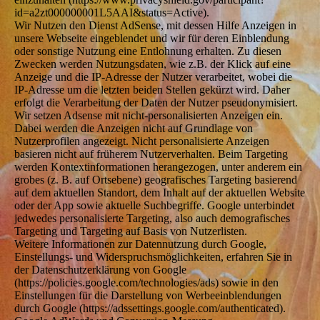
id=a2zt000000001L5AAI&status=Active).
Wir Nutzen den Dienst AdSense, mit dessen Hilfe Anzeigen in
unsere Webseite eingeblendet und wir für deren Einblendung
oder sonstige Nutzung eine Entlohnung erhalten. Zu diesen
Zwecken werden Nutzungsdaten, wie z.B. der Klick auf eine
Anzeige und die IP-Adresse der Nutzer verarbeitet, wobei die
IP-Adresse um die letzten beiden Stellen gekürzt wird. Daher
erfolgt die Verarbeitung der Daten der Nutzer pseudonymisiert.
Wir setzen Adsense mit nicht-personalisierten Anzeigen ein.
Dabei werden die Anzeigen nicht auf Grundlage von
Nutzerprofilen angezeigt. Nicht personalisierte Anzeigen
basieren nicht auf früherem Nutzerverhalten. Beim Targeting
werden Kontextinformationen herangezogen, unter anderem ein
grobes (z. B. auf Ortsebene) geografisches Targeting basierend
auf dem aktuellen Standort, dem Inhalt auf der aktuellen Website
oder der App sowie aktuelle Suchbegriffe. Google unterbindet
jedwedes personalisierte Targeting, also auch demografisches
Targeting und Targeting auf Basis von Nutzerlisten.
Weitere Informationen zur Datennutzung durch Google,
Einstellungs- und Widerspruchsmöglichkeiten, erfahren Sie in
der Datenschutzerklärung von Google
(https://policies.google.com/technologies/ads) sowie in den
Einstellungen für die Darstellung von Werbeeinblendungen
durch Google (https://adssettings.google.com/authenticated).