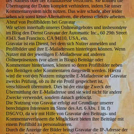
des Namens oder der Emailadresse verzichten. Sie können die
Übertragung der Daten komplett verhindern, indem Sie unser
Kommentarsystem nicht nutzen. Das wäre schade, aber leider
sehen wir sonst keine Alternativen, die ebenso effektiv arbeiten.
Abruf von Profilbildern bei Gravatar
Wir setzen innerhalb unseres Onlineangebotes und insbesondere
im Blog den Dienst Gravatar der Automattic Inc., 60 29th Street
#343, San Francisco, CA 94110, USA, ein.
Gravatar ist ein Dienst, bei dem sich Nutzer anmelden und
Profilbilder und ihre E-Mailadressen hinterlegen können. Wenn
Nutzer mit der jeweiligen E-Mailadresse auf anderen
Onlinepräsenzen (vor allem in Blogs) Beiträge oder
Kommentare hinterlassen, können so deren Profilbilder neben
den Beiträgen oder Kommentaren dargestellt werden. Hierzu
wird die von den Nutzern mitgeteilte E-Mailadresse an Gravatar
zwecks Prüfung, ob zu ihr ein Profil gespeichert ist,
verschlüsselt übermittelt. Dies ist der einzige Zweck der
Übermittlung der E-Mailadresse und sie wird nicht für andere
Zwecke verwendet, sondern danach gelöscht.
Die Nutzung von Gravatar erfolgt auf Grundlage unserer
berechtigten Interessen im Sinne des Art. 6 Abs. 1 lit. f)
DSGVO, da wir mit Hilfe von Gravatar den Beitrags- und
Kommentarverfassern die Möglichkeit bieten ihre Beiträge mit
einem Profilbild zu personalisieren.
Durch die Anzeige der Bilder bringt Gravatar die IP-Adresse der