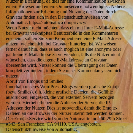
Nutzer in Erfahrung, da dies für eine Kommunikation zwischen
einem Browser und einem Onlineservice notwendig ist. Nähere
Informationen zur Erhebung und Nutzung der Daten durch
Gravatar finden sich in den Datenschutzhinweisen von
Automattic: https://automattic.com/privacy/.
Wenn Nutzer nicht möchten, dass ein mit Ihrer E-Mail-Adresse
bei Gravatar verknüpftes Benutzerbild in den Kommentaren
erscheint, sollten Sie zum Kommentieren eine E-Mail-Adresse
nutzen, welche nicht bei Gravatar hinterlegt ist. Wir weisen
ferner darauf hin, dass es auch möglich ist eine anonyme oder
gar keine E-Mailadresse zu verwenden, falls die Nutzer nicht
wünschen, dass die eigene E-Mailadresse an Gravatar
übersendet wird. Nutzer können die Übertragung der Daten
komplett verhindern, indem Sie unser Kommentarsystem nicht
nutzen.
Abruf von Emojis und Smilies
Innerhalb unseres WordPress-Blogs werden grafische Emojis
(bzw. Smilies), d.h. kleine grafische Dateien, die Gefühle
ausdrücken, eingesetzt, die von externen Servern bezogen
werden. Hierbei erheben die Anbieter der Server, die IP-
Adressen der Nutzer. Dies ist notwendig, damit die Emojie-
Dateien an die Browser der Nutzer übermittelt werden können.
Der Emojie-Service wird von der Automattic Inc., 60 29th Street
#343, San Francisco, CA 94110, USA, angeboten.
Datenschutzhinweise von Automattic: