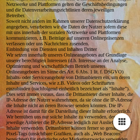
Netzwerke und Plattformen gelten die Geschäftsbedingungen
und die Datenverarbeitungsrichtlinien deren jeweiligen
Betreiber.
Soweit nicht anders im Rahmen unserer Datenschutzerklärung
angegeben, verarbeiten wir die Daten der Nutzer sofern diese
mit uns innerhalb der sozialen Netzwerke und Plattformen
kommunizieren, z.B. Beiträge auf unseren Onlinepräsenzen
verfassen oder uns Nachrichten zusenden.
Einbindung von Diensten und Inhalten Dritter
Wir setzen innerhalb unseres Onlineangebotes auf Grundlage
unserer berechtigten Interessen (d.h. Interesse an der Analyse,
Optimierung und wirtschaftlichem Betrieb unseres
Onlineangebotes im Sinne des Art. 6 Abs. 1 lit. f. DSGVO)
Inhalts- oder Serviceangebote von Drittanbietern ein, um deren
Inhalte und Services, wie z.B. Videos oder Schriftarten
einzubinden (nachfolgend einheitlich bezeichnet als “Inhalte”).
Dies setzt immer voraus, dass die Drittanbieter dieser Inhalte, die
IP-Adresse der Nutzer wahrnehmen, da sie ohne die IP-Adresse
die Inhalte nicht an deren Browser senden könnten. Die IP-
Adresse ist damit für die Darstellung dieser Inhalte erforderlich.
Wir bemühen uns nur solche Inhalte zu verwenden, deren
jeweilige Anbieter die IP-Adresse lediglich zur Auslieferung der
Inhalte verwenden. Drittanbieter können ferner so genannte
Pixel-Tags (unsichtbare Grafiken, auch als „Web Beacons“
bezeichnet) für statistische oder Marketingzwecke verwenden.