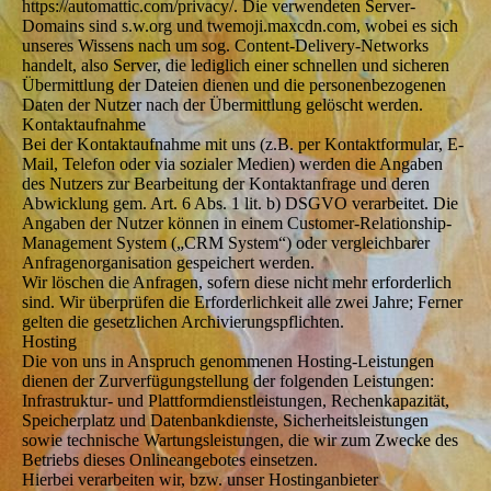
https://automattic.com/privacy/. Die verwendeten Server-
Domains sind s.w.org und twemoji.maxcdn.com, wobei es sich
unseres Wissens nach um sog. Content-Delivery-Networks
handelt, also Server, die lediglich einer schnellen und sicheren
Übermittlung der Dateien dienen und die personenbezogenen
Daten der Nutzer nach der Übermittlung gelöscht werden.
Kontaktaufnahme
Bei der Kontaktaufnahme mit uns (z.B. per Kontaktformular, E-
Mail, Telefon oder via sozialer Medien) werden die Angaben
des Nutzers zur Bearbeitung der Kontaktanfrage und deren
Abwicklung gem. Art. 6 Abs. 1 lit. b) DSGVO verarbeitet. Die
Angaben der Nutzer können in einem Customer-Relationship-
Management System („CRM System“) oder vergleichbarer
Anfragenorganisation gespeichert werden.
Wir löschen die Anfragen, sofern diese nicht mehr erforderlich
sind. Wir überprüfen die Erforderlichkeit alle zwei Jahre; Ferner
gelten die gesetzlichen Archivierungspflichten.
Hosting
Die von uns in Anspruch genommenen Hosting-Leistungen
dienen der Zurverfügungstellung der folgenden Leistungen:
Infrastruktur- und Plattformdienstleistungen, Rechenkapazität,
Speicherplatz und Datenbankdienste, Sicherheitsleistungen
sowie technische Wartungsleistungen, die wir zum Zwecke des
Betriebs dieses Onlineangebotes einsetzen.
Hierbei verarbeiten wir, bzw. unser Hostinganbieter