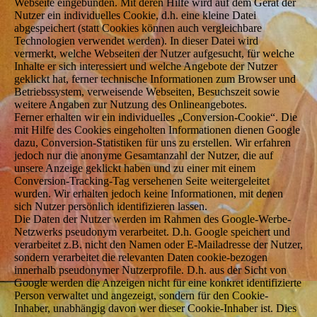
Webseite eingebunden. Mit deren Hilfe wird auf dem Gerät der
Nutzer ein individuelles Cookie, d.h. eine kleine Datei
abgespeichert (statt Cookies können auch vergleichbare
Technologien verwendet werden). In dieser Datei wird
vermerkt, welche Webseiten der Nutzer aufgesucht, für welche
Inhalte er sich interessiert und welche Angebote der Nutzer
geklickt hat, ferner technische Informationen zum Browser und
Betriebssystem, verweisende Webseiten, Besuchszeit sowie
weitere Angaben zur Nutzung des Onlineangebotes.
Ferner erhalten wir ein individuelles „Conversion-Cookie“. Die
mit Hilfe des Cookies eingeholten Informationen dienen Google
dazu, Conversion-Statistiken für uns zu erstellen. Wir erfahren
jedoch nur die anonyme Gesamtanzahl der Nutzer, die auf
unsere Anzeige geklickt haben und zu einer mit einem
Conversion-Tracking-Tag versehenen Seite weitergeleitet
wurden. Wir erhalten jedoch keine Informationen, mit denen
sich Nutzer persönlich identifizieren lassen.
Die Daten der Nutzer werden im Rahmen des Google-Werbe-
Netzwerks pseudonym verarbeitet. D.h. Google speichert und
verarbeitet z.B. nicht den Namen oder E-Mailadresse der Nutzer,
sondern verarbeitet die relevanten Daten cookie-bezogen
innerhalb pseudonymer Nutzerprofile. D.h. aus der Sicht von
Google werden die Anzeigen nicht für eine konkret identifizierte
Person verwaltet und angezeigt, sondern für den Cookie-
Inhaber, unabhängig davon wer dieser Cookie-Inhaber ist. Dies