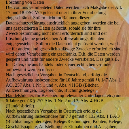
Löschung von Daten
Die von uns verarbeiteten Daten werden nach Maßgabe der Art.
17 und 18 DSGVO gelöscht oder in ihrer Verarbeitung
eingeschränkt. Sofern nicht im Rahmen dieser
Datenschutzerklärung ausdrücklich angegeben, werden die bei
uns gespeicherten Daten gelöscht, sobald sie für ihre
Zweckbestimmung nicht mehr erforderlich sind und der
Löschung keine gesetzlichen Aufbewahrungspflichten
entgegenstehen. Sofern die Daten nicht gelöscht werden, weil
sie für andere und gesetzlich zulässige Zwecke erforderlich sind,
wird deren Verarbeitung eingeschränkt. D.h. die Daten werden
gesperrt und nicht für andere Zwecke verarbeitet. Das gilt z.B.
für Daten, die aus handels- oder steuerrechtlichen Gründen
aufbewahrt werden müssen.
Nach gesetzlichen Vorgaben in Deutschland, erfolgt die
Aufbewahrung insbesondere für 10 Jahre gemäß §§ 147 Abs. 1
AO, 257 Abs. 1 Nr. 1 und 4, Abs. 4 HGB (Bücher,
Aufzeichnungen, Lageberichte, Buchungsbelege,
Handelsbücher, für Besteuerung relevanter Unterlagen, etc.) und
6 Jahre gemäß § 257 Abs. 1 Nr. 2 und 3, Abs. 4 HGB
(Handelsbriefe).
Nach gesetzlichen Vorgaben in Österreich erfolgt die
Aufbewahrung insbesondere für 7 J gemäß § 132 Abs. 1 BAO
(Buchhaltungsunterlagen, Belege/Rechnungen, Konten, Belege,
Geschäftspapiere, Aufstellung der Einnahmen und Ausgaben,