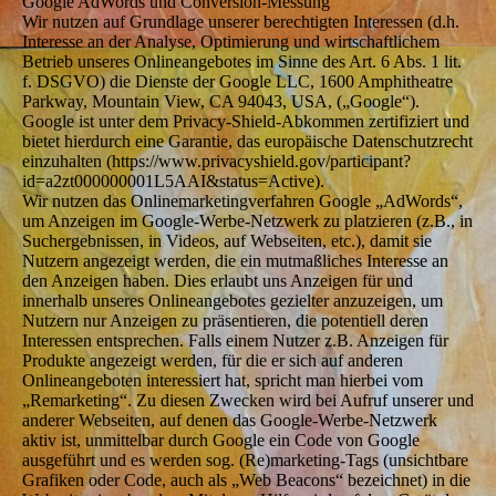
Google AdWords und Conversion-Messung
Wir nutzen auf Grundlage unserer berechtigten Interessen (d.h.
Interesse an der Analyse, Optimierung und wirtschaftlichem
Betrieb unseres Onlineangebotes im Sinne des Art. 6 Abs. 1 lit.
f. DSGVO) die Dienste der Google LLC, 1600 Amphitheatre
Parkway, Mountain View, CA 94043, USA, („Google“).
Google ist unter dem Privacy-Shield-Abkommen zertifiziert und
bietet hierdurch eine Garantie, das europäische Datenschutzrecht
einzuhalten (https://www.privacyshield.gov/participant?
id=a2zt000000001L5AAI&status=Active).
Wir nutzen das Onlinemarketingverfahren Google „AdWords“,
um Anzeigen im Google-Werbe-Netzwerk zu platzieren (z.B., in
Suchergebnissen, in Videos, auf Webseiten, etc.), damit sie
Nutzern angezeigt werden, die ein mutmaßliches Interesse an
den Anzeigen haben. Dies erlaubt uns Anzeigen für und
innerhalb unseres Onlineangebotes gezielter anzuzeigen, um
Nutzern nur Anzeigen zu präsentieren, die potentiell deren
Interessen entsprechen. Falls einem Nutzer z.B. Anzeigen für
Produkte angezeigt werden, für die er sich auf anderen
Onlineangeboten interessiert hat, spricht man hierbei vom
„Remarketing“. Zu diesen Zwecken wird bei Aufruf unserer und
anderer Webseiten, auf denen das Google-Werbe-Netzwerk
aktiv ist, unmittelbar durch Google ein Code von Google
ausgeführt und es werden sog. (Re)marketing-Tags (unsichtbare
Grafiken oder Code, auch als „Web Beacons“ bezeichnet) in die