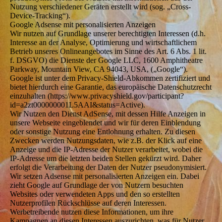
Nutzung verschiedener Geräten erstellt wird (sog. „Cross-
Device-Tracking“).
Google Adsense mit personalisierten Anzeigen
Wir nutzen auf Grundlage unserer berechtigten Interessen (d.h.
Interesse an der Analyse, Optimierung und wirtschaftlichem
Betrieb unseres Onlineangebotes im Sinne des Art. 6 Abs. 1 lit.
f. DSGVO) die Dienste der Google LLC, 1600 Amphitheatre
Parkway, Mountain View, CA 94043, USA, („Google“).
Google ist unter dem Privacy-Shield-Abkommen zertifiziert und
bietet hierdurch eine Garantie, das europäische Datenschutzrecht
einzuhalten (https://www.privacyshield.gov/participant?
id=a2zt000000001L5AAI&status=Active).
Wir Nutzen den Dienst AdSense, mit dessen Hilfe Anzeigen in
unsere Webseite eingeblendet und wir für deren Einblendung
oder sonstige Nutzung eine Entlohnung erhalten. Zu diesen
Zwecken werden Nutzungsdaten, wie z.B. der Klick auf eine
Anzeige und die IP-Adresse der Nutzer verarbeitet, wobei die
IP-Adresse um die letzten beiden Stellen gekürzt wird. Daher
erfolgt die Verarbeitung der Daten der Nutzer pseudonymisiert.
Wir setzen Adsense mit personalisierten Anzeigen ein. Dabei
zieht Google auf Grundlage der von Nutzern besuchten
Websites oder verwendeten Apps und den so erstellten
Nutzerprofilen Rückschlüsse auf deren Interessen.
Werbetreibende nutzen diese Informationen, um ihre
Kampagnen an diesen Interessen auszurichten, was für Nutzer