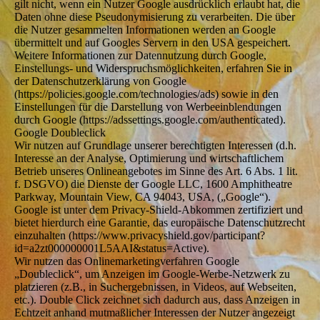
gilt nicht, wenn ein Nutzer Google ausdrücklich erlaubt hat, die
Daten ohne diese Pseudonymisierung zu verarbeiten. Die über
die Nutzer gesammelten Informationen werden an Google
übermittelt und auf Googles Servern in den USA gespeichert.
Weitere Informationen zur Datennutzung durch Google,
Einstellungs- und Widerspruchsmöglichkeiten, erfahren Sie in
der Datenschutzerklärung von Google
(https://policies.google.com/technologies/ads) sowie in den
Einstellungen für die Darstellung von Werbeeinblendungen
durch Google (https://adssettings.google.com/authenticated).
Google Doubleclick
Wir nutzen auf Grundlage unserer berechtigten Interessen (d.h.
Interesse an der Analyse, Optimierung und wirtschaftlichem
Betrieb unseres Onlineangebotes im Sinne des Art. 6 Abs. 1 lit.
f. DSGVO) die Dienste der Google LLC, 1600 Amphitheatre
Parkway, Mountain View, CA 94043, USA, („Google“).
Google ist unter dem Privacy-Shield-Abkommen zertifiziert und
bietet hierdurch eine Garantie, das europäische Datenschutzrecht
einzuhalten (https://www.privacyshield.gov/participant?
id=a2zt000000001L5AAI&status=Active).
Wir nutzen das Onlinemarketingverfahren Google
„Doubleclick“, um Anzeigen im Google-Werbe-Netzwerk zu
platzieren (z.B., in Suchergebnissen, in Videos, auf Webseiten,
etc.). Double Click zeichnet sich dadurch aus, dass Anzeigen in
Echtzeit anhand mutmaßlicher Interessen der Nutzer angezeigt