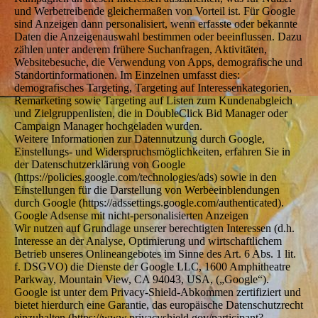
und Werbetreibende gleichermaßen von Vorteil ist. Für Google
sind Anzeigen dann personalisiert, wenn erfasste oder bekannte
Daten die Anzeigenauswahl bestimmen oder beeinflussen. Dazu
zählen unter anderem frühere Suchanfragen, Aktivitäten,
Websitebesuche, die Verwendung von Apps, demografische und
Standortinformationen. Im Einzelnen umfasst dies:
demografisches Targeting, Targeting auf Interessenkategorien,
Remarketing sowie Targeting auf Listen zum Kundenabgleich
und Zielgruppenlisten, die in DoubleClick Bid Manager oder
Campaign Manager hochgeladen wurden.
Weitere Informationen zur Datennutzung durch Google,
Einstellungs- und Widerspruchsmöglichkeiten, erfahren Sie in
der Datenschutzerklärung von Google
(https://policies.google.com/technologies/ads) sowie in den
Einstellungen für die Darstellung von Werbeeinblendungen
durch Google (https://adssettings.google.com/authenticated).
Google Adsense mit nicht-personalisierten Anzeigen
Wir nutzen auf Grundlage unserer berechtigten Interessen (d.h.
Interesse an der Analyse, Optimierung und wirtschaftlichem
Betrieb unseres Onlineangebotes im Sinne des Art. 6 Abs. 1 lit.
f. DSGVO) die Dienste der Google LLC, 1600 Amphitheatre
Parkway, Mountain View, CA 94043, USA, („Google“).
Google ist unter dem Privacy-Shield-Abkommen zertifiziert und
bietet hierdurch eine Garantie, das europäische Datenschutzrecht
einzuhalten (https://www.privacyshield.gov/participant?