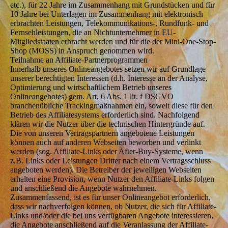
etc.), für 22 Jahre im Zusammenhang mit Grundstücken und für
10 Jahre bei Unterlagen im Zusammenhang mit elektronisch
erbrachten Leistungen, Telekommunikations-, Rundfunk- und
Fernsehleistungen, die an Nichtunternehmer in EU-
Mitgliedstaaten erbracht werden und für die der Mini-One-Stop-
Shop (MOSS) in Anspruch genommen wird.
Teilnahme an Affiliate-Partnerprogrammen
Innerhalb unseres Onlineangebotes setzen wir auf Grundlage
unserer berechtigten Interessen (d.h. Interesse an der Analyse,
Optimierung und wirtschaftlichem Betrieb unseres
Onlineangebotes) gem. Art. 6 Abs. 1 lit. f DSGVO
branchenübliche Trackingmaßnahmen ein, soweit diese für den
Betrieb des Affiliatesystems erforderlich sind. Nachfolgend
klären wir die Nutzer über die technischen Hintergründe auf.
Die von unseren Vertragspartnern angebotene Leistungen
können auch auf anderen Webseiten beworben und verlinkt
werden (sog. Affiliate-Links oder After-Buy-Systeme, wenn
z.B. Links oder Leistungen Dritter nach einem Vertragsschluss
angeboten werden). Die Betreiber der jeweiligen Webseiten
erhalten eine Provision, wenn Nutzer den Affiliate-Links folgen
und anschließend die Angebote wahrnehmen.
Zusammenfassend, ist es für unser Onlineangebot erforderlich,
dass wir nachverfolgen können, ob Nutzer, die sich für Affiliate-
Links und/oder die bei uns verfügbaren Angebote interessieren,
die Angebote anschließend auf die Veranlassung der Affiliate-