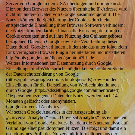
Server von Google in den USA übertragen und dort gekürzt.
Die von dem Browser des Nutzers übermittelte IP-Adresse wird
nicht mit anderen Daten von Google zusammengeführt. Die
Nutzer können die Speicherung der Cookies durch eine
entsprechende Einstellung ihrer Browser-Software verhindern;
die Nutzer können darüber hinaus die Erfassung der durch das
Cookie erzeugten und auf ihre Nutzung des Onlineangebotes
bezogenen Daten an Google sowie die Verarbeitung dieser
Daten durch Google verhindern, indem sie das unter folgendem
Link verfügbare Browser-Plugin herunterladen und installieren:
http://tools.google.com/dlpage/gaoptout?hl=de.
Weitere Informationen zur Datennutzung durch Google,
Einstellungs- und Widerspruchsmöglichkeiten, erfahren Sie in
der Datenschutzerklärung von Google
(https://policies.google.com/technologies/ads) sowie in den
Einstellungen für die Darstellung von Werbeeinblendungen
durch Google (https://adssettings.google.com/authenticated).
Die personenbezogenen Daten der Nutzer werden nach 14
Monaten gelöscht oder anonymisiert.
Google Universal Analytics
Wir setzen Google Analytics in der Ausgestaltung als
„Universal-Analytics“ ein. „Universal Analytics“ bezeichnet ein
Verfahren von Google Analytics, bei dem die Nutzeranalyse auf
Grundlage einer pseudonymen Nutzer-ID erfolgt und damit ein
pseudonymes Profil des Nutzers mit Informationen aus der