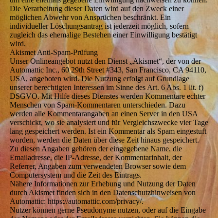
Die Verarbeitung dieser Daten wird auf den Zweck einer
möglichen Abwehr von Ansprüchen beschränkt. Ein
individueller Löschungsantrag ist jederzeit möglich, sofern
zugleich das ehemalige Bestehen einer Einwilligung bestätigt
wird.
Akismet Anti-Spam-Prüfung
Unser Onlineangebot nutzt den Dienst „Akismet“, der von der
Automattic Inc., 60 29th Street #343, San Francisco, CA 94110,
USA, angeboten wird. Die Nutzung erfolgt auf Grundlage
unserer berechtigten Interessen im Sinne des Art. 6 Abs. 1 lit. f)
DSGVO. Mit Hilfe dieses Dienstes werden Kommentare echter
Menschen von Spam-Kommentaren unterschieden. Dazu
werden alle Kommentarangaben an einen Server in den USA
verschickt, wo sie analysiert und für Vergleichszwecke vier Tage
lang gespeichert werden. Ist ein Kommentar als Spam eingestuft
worden, werden die Daten über diese Zeit hinaus gespeichert.
Zu diesen Angaben gehören der eingegebene Name, die
Emailadresse, die IP-Adresse, der Kommentarinhalt, der
Referrer, Angaben zum verwendeten Browser sowie dem
Computersystem und die Zeit des Eintrags.
Nähere Informationen zur Erhebung und Nutzung der Daten
durch Akismet finden sich in den Datenschutzhinweisen von
Automattic: https://automattic.com/privacy/.
Nutzer können gerne Pseudonyme nutzen, oder auf die Eingabe