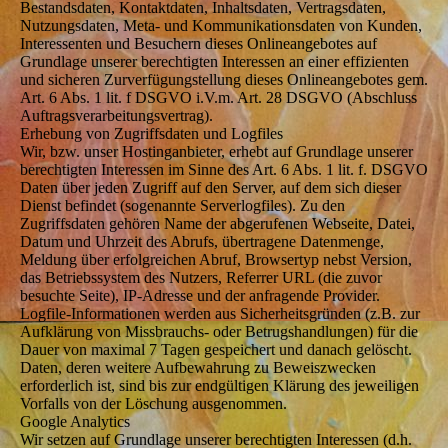
Bestandsdaten, Kontaktdaten, Inhaltsdaten, Vertragsdaten,
Nutzungsdaten, Meta- und Kommunikationsdaten von Kunden,
Interessenten und Besuchern dieses Onlineangebotes auf
Grundlage unserer berechtigten Interessen an einer effizienten
und sicheren Zurverfügungstellung dieses Onlineangebotes gem.
Art. 6 Abs. 1 lit. f DSGVO i.V.m. Art. 28 DSGVO (Abschluss
Auftragsverarbeitungsvertrag).
Erhebung von Zugriffsdaten und Logfiles
Wir, bzw. unser Hostinganbieter, erhebt auf Grundlage unserer
berechtigten Interessen im Sinne des Art. 6 Abs. 1 lit. f. DSGVO
Daten über jeden Zugriff auf den Server, auf dem sich dieser
Dienst befindet (sogenannte Serverlogfiles). Zu den
Zugriffsdaten gehören Name der abgerufenen Webseite, Datei,
Datum und Uhrzeit des Abrufs, übertragene Datenmenge,
Meldung über erfolgreichen Abruf, Browsertyp nebst Version,
das Betriebssystem des Nutzers, Referrer URL (die zuvor
besuchte Seite), IP-Adresse und der anfragende Provider.
Logfile-Informationen werden aus Sicherheitsgründen (z.B. zur
Aufklärung von Missbrauchs- oder Betrugshandlungen) für die
Dauer von maximal 7 Tagen gespeichert und danach gelöscht.
Daten, deren weitere Aufbewahrung zu Beweiszwecken
erforderlich ist, sind bis zur endgültigen Klärung des jeweiligen
Vorfalls von der Löschung ausgenommen.
Google Analytics
Wir setzen auf Grundlage unserer berechtigten Interessen (d.h.