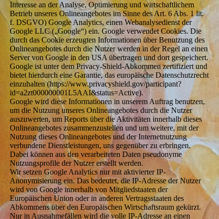
Interesse an der Analyse, Optimierung und wirtschaftlichem
Betrieb unseres Onlineangebotes im Sinne des Art. 6 Abs. 1 lit.
f. DSGVO) Google Analytics, einen Webanalysedienst der
Google LLC („Google“) ein. Google verwendet Cookies. Die
durch das Cookie erzeugten Informationen über Benutzung des
Onlineangebotes durch die Nutzer werden in der Regel an einen
Server von Google in den USA übertragen und dort gespeichert.
Google ist unter dem Privacy-Shield-Abkommen zertifiziert und
bietet hierdurch eine Garantie, das europäische Datenschutzrecht
einzuhalten (https://www.privacyshield.gov/participant?
id=a2zt000000001L5AAI&status=Active).
Google wird diese Informationen in unserem Auftrag benutzen,
um die Nutzung unseres Onlineangebotes durch die Nutzer
auszuwerten, um Reports über die Aktivitäten innerhalb dieses
Onlineangebotes zusammenzustellen und um weitere, mit der
Nutzung dieses Onlineangebotes und der Internetnutzung
verbundene Dienstleistungen, uns gegenüber zu erbringen.
Dabei können aus den verarbeiteten Daten pseudonyme
Nutzungsprofile der Nutzer erstellt werden.
Wir setzen Google Analytics nur mit aktivierter IP-
Anonymisierung ein. Das bedeutet, die IP-Adresse der Nutzer
wird von Google innerhalb von Mitgliedstaaten der
Europäischen Union oder in anderen Vertragsstaaten des
Abkommens über den Europäischen Wirtschaftsraum gekürzt.
Nur in Ausnahmefällen wird die volle IP-Adresse an einen