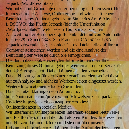
Jetpack (WordPress Stats)
Wir nutzen auf Grundlage unserer berechtigten Interessen (d.h.
Interesse an der Analyse, Optimierung und wirtschaftlichem
Betrieb unseres Onlineangebotes im Sinne des Art. 6 Abs. 1 lit.
f. DSGVO) das Plugin Jetpack (hier die Unterfunktion
„Wordpress Stats“), welches ein Tool zur statistischen
Auswertung der Besucherzugriffe einbindet und von Automattic
Inc., 60 29th Street #343, San Francisco, CA 94110, USA.
Jetpack verwendet sog. „Cookies“, Textdateien, die auf Ihrem
Computer gespeichert werden und die eine Analyse der
Benutzung der Website durch Sie ermöglichen.
Die durch das Cookie erzeugten Informationen über Ihre
Benutzung dieses Onlineangebotes werden auf einem Server in
den USA gespeichert. Dabei können aus den verarbeiteten
Daten Nutzungsprofile der Nutzer erstellt werden, wobei diese
nur zu Analyse- und nicht zu Werbezwecken eingesetzt werden.
Weitere Informationen erhalten Sie in den
Datenschutzerklärungen von Automattic:
https://automattic.com/privacy/ und Hinweisen zu Jetpack-
Cookies: https://jetpack.com/support/cookies/.
Onlinepräsenzen in sozialen Medien
Wir unterhalten Onlinepräsenzen innerhalb sozialer Netzwerke
und Plattformen, um mit den dort aktiven Kunden, Interessenten
und Nutzern kommunizieren und sie dort über unsere
Leistungen informieren zu können. Beim Aufruf der jeweiligen