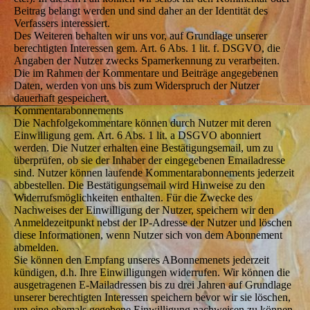
Beitrag belangt werden und sind daher an der Identität des
Verfassers interessiert.
Des Weiteren behalten wir uns vor, auf Grundlage unserer
berechtigten Interessen gem. Art. 6 Abs. 1 lit. f. DSGVO, die
Angaben der Nutzer zwecks Spamerkennung zu verarbeiten.
Die im Rahmen der Kommentare und Beiträge angegebenen
Daten, werden von uns bis zum Widerspruch der Nutzer
dauerhaft gespeichert.
Kommentarabonnements
Die Nachfolgekommentare können durch Nutzer mit deren
Einwilligung gem. Art. 6 Abs. 1 lit. a DSGVO abonniert
werden. Die Nutzer erhalten eine Bestätigungsemail, um zu
überprüfen, ob sie der Inhaber der eingegebenen Emailadresse
sind. Nutzer können laufende Kommentarabonnements jederzeit
abbestellen. Die Bestätigungsemail wird Hinweise zu den
Widerrufsmöglichkeiten enthalten. Für die Zwecke des
Nachweises der Einwilligung der Nutzer, speichern wir den
Anmeldezeitpunkt nebst der IP-Adresse der Nutzer und löschen
diese Informationen, wenn Nutzer sich von dem Abonnement
abmelden.
Sie können den Empfang unseres ABonnemenets jederzeit
kündigen, d.h. Ihre Einwilligungen widerrufen. Wir können die
ausgetragenen E-Mailadressen bis zu drei Jahren auf Grundlage
unserer berechtigten Interessen speichern bevor wir sie löschen,
um eine ehemals gegebene Einwilligung nachweisen zu können.