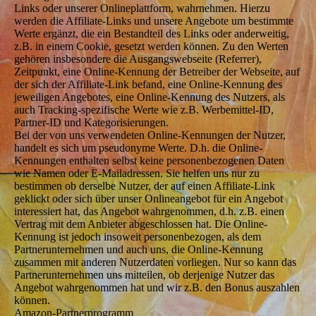
Links oder unserer Onlineplattform, wahrnehmen. Hierzu
werden die Affiliate-Links und unsere Angebote um bestimmte
Werte ergänzt, die ein Bestandteil des Links oder anderweitig,
z.B. in einem Cookie, gesetzt werden können. Zu den Werten
gehören insbesondere die Ausgangswebseite (Referrer),
Zeitpunkt, eine Online-Kennung der Betreiber der Webseite, auf
der sich der Affiliate-Link befand, eine Online-Kennung des
jeweiligen Angebotes, eine Online-Kennung des Nutzers, als
auch Tracking-spezifische Werte wie z.B. Werbemittel-ID,
Partner-ID und Kategorisierungen.
Bei der von uns verwendeten Online-Kennungen der Nutzer,
handelt es sich um pseudonyme Werte. D.h. die Online-
Kennungen enthalten selbst keine personenbezogenen Daten
wie Namen oder E-Mailadressen. Sie helfen uns nur zu
bestimmen ob derselbe Nutzer, der auf einen Affiliate-Link
geklickt oder sich über unser Onlineangebot für ein Angebot
interessiert hat, das Angebot wahrgenommen, d.h. z.B. einen
Vertrag mit dem Anbieter abgeschlossen hat. Die Online-
Kennung ist jedoch insoweit personenbezogen, als dem
Partnerunternehmen und auch uns, die Online-Kennung
zusammen mit anderen Nutzerdaten vorliegen. Nur so kann das
Partnerunternehmen uns mitteilen, ob derjenige Nutzer das
Angebot wahrgenommen hat und wir z.B. den Bonus auszahlen
können.
Amazon-Partnerprogramm