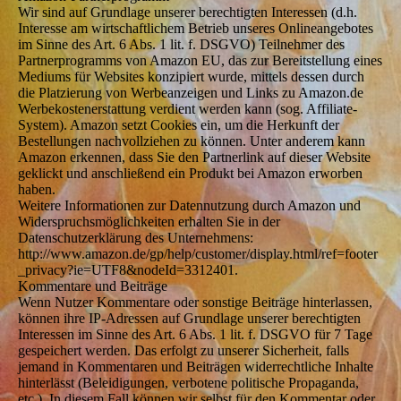
Wir sind auf Grundlage unserer berechtigten Interessen (d.h.
Interesse am wirtschaftlichem Betrieb unseres Onlineangebotes
im Sinne des Art. 6 Abs. 1 lit. f. DSGVO) Teilnehmer des
Partnerprogramms von Amazon EU, das zur Bereitstellung eines
Mediums für Websites konzipiert wurde, mittels dessen durch
die Platzierung von Werbeanzeigen und Links zu Amazon.de
Werbekostenerstattung verdient werden kann (sog. Affiliate-
System). Amazon setzt Cookies ein, um die Herkunft der
Bestellungen nachvollziehen zu können. Unter anderem kann
Amazon erkennen, dass Sie den Partnerlink auf dieser Website
geklickt und anschließend ein Produkt bei Amazon erworben
haben.
Weitere Informationen zur Datennutzung durch Amazon und
Widerspruchsmöglichkeiten erhalten Sie in der
Datenschutzerklärung des Unternehmens:
http://www.amazon.de/gp/help/customer/display.html/ref=footer
_privacy?ie=UTF8&nodeId=3312401.
Kommentare und Beiträge
Wenn Nutzer Kommentare oder sonstige Beiträge hinterlassen,
können ihre IP-Adressen auf Grundlage unserer berechtigten
Interessen im Sinne des Art. 6 Abs. 1 lit. f. DSGVO für 7 Tage
gespeichert werden. Das erfolgt zu unserer Sicherheit, falls
jemand in Kommentaren und Beiträgen widerrechtliche Inhalte
hinterlässt (Beleidigungen, verbotene politische Propaganda,
etc.). In diesem Fall können wir selbst für den Kommentar oder