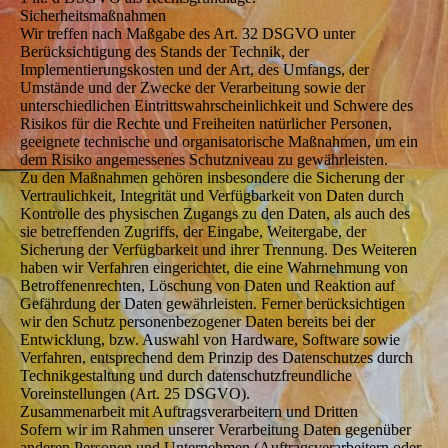
Sicherheitsmaßnahmen
Wir treffen nach Maßgabe des Art. 32 DSGVO unter
Berücksichtigung des Stands der Technik, der
Implementierungskosten und der Art, des Umfangs, der
Umstände und der Zwecke der Verarbeitung sowie der
unterschiedlichen Eintrittswahrscheinlichkeit und Schwere des
Risikos für die Rechte und Freiheiten natürlicher Personen,
geeignete technische und organisatorische Maßnahmen, um ein
dem Risiko angemessenes Schutzniveau zu gewährleisten.
Zu den Maßnahmen gehören insbesondere die Sicherung der
Vertraulichkeit, Integrität und Verfügbarkeit von Daten durch
Kontrolle des physischen Zugangs zu den Daten, als auch des
sie betreffenden Zugriffs, der Eingabe, Weitergabe, der
Sicherung der Verfügbarkeit und ihrer Trennung. Des Weiteren
haben wir Verfahren eingerichtet, die eine Wahrnehmung von
Betroffenenrechten, Löschung von Daten und Reaktion auf
Gefährdung der Daten gewährleisten. Ferner berücksichtigen
wir den Schutz personenbezogener Daten bereits bei der
Entwicklung, bzw. Auswahl von Hardware, Software sowie
Verfahren, entsprechend dem Prinzip des Datenschutzes durch
Technikgestaltung und durch datenschutzfreundliche
Voreinstellungen (Art. 25 DSGVO).
Zusammenarbeit mit Auftragsverarbeitern und Dritten
Sofern wir im Rahmen unserer Verarbeitung Daten gegenüber
anderen Personen und Unternehmen (Auftragsverarbeitern oder