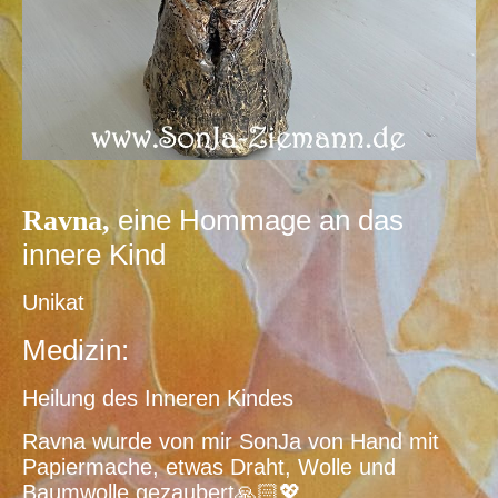
eine Hommage an das
Ravna,
innere Kind
Unikat
Medizin:
Heilung des Inneren Kindes
Ravna wurde von mir SonJa von Hand mit
Papiermache, etwas Draht, Wolle und
Baumwolle gezaubert🙏🏻💖