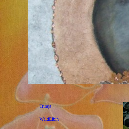
Triraja
WaldElbin