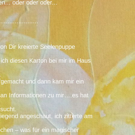
en... oder oder oder...
......................
n Dir kreierte Seelenpuppe
 ich diesen Karton bei mir im Haus
.
ufgemacht und dann kam mir ein
 an Informationen zu mir….es hat
sucht.
iegend angeschaut, ich zitterte am
ochen – was für ein magischer