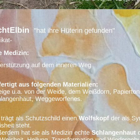
chtElbin
"hat ihre Hüterin gefunden"
ikat-
e Medizin:
erstützung auf dem inneren Weg
ertigt aus folgenden Materialien:
ige u.a. von der Weide, dem Weißdorn, Papierton
langenhaut, Weggeworfenes.
 trägt als Schutzschild einen
Wolfskopf
der als Sym
sheit steht.
erdem hat sie als Medizin echte
Schlangenhaut
d
 Weisheit, Heilung, Transformation und Wiedergeb