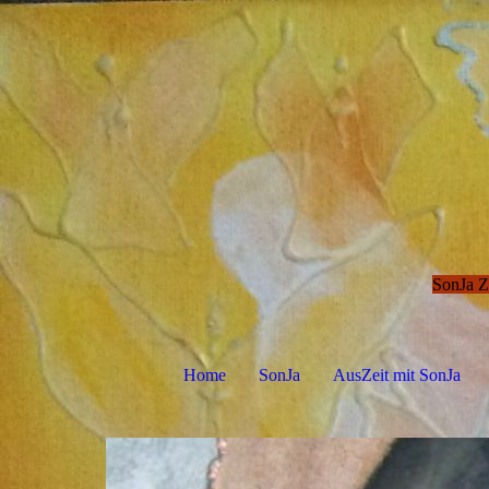
SonJa 
Home
SonJa
AusZeit mit SonJa