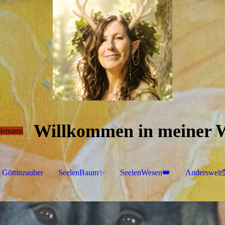
Willkommen in meiner 
Ziemann
Göttinzauber
SeelenBaum✨
SeelenWesen👑
Anderswelt