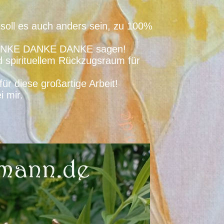
 soll es auch anders sein, zu 100%
e DANKE DANKE DANKE sagen!
d spirituellem Rückzugsraum für
ür diese großartige Arbeit!
 mir.