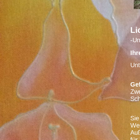
Li
-Un
Ihr
Unt
Gef
Zwe
Sch
Sie
Wei
Auß
für