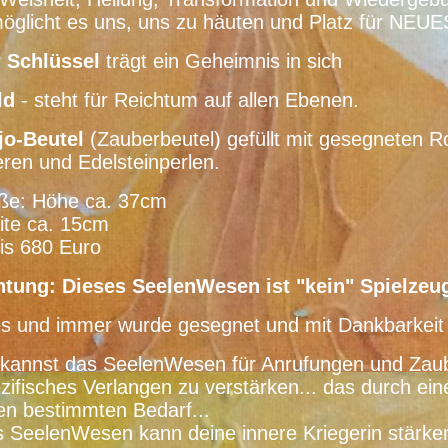
öglicht es uns, uns zu häuten und Platz für NEU
r
Schlüssel
trägt ein Geheimnis in sich
ld
- steht für Reichtum auf allen Ebenen.
jo-Beutel
(Zauberbeutel) gefüllt mit gesegneten R
ren und Edelsteinperlen.
ße: Höhe ca. 37cm
ite ca. 15cm
is 680 Euro
tung: Dieses SeelenWesen ist "kein" Spielzeu
es und immer wurde gesegnet und mit Dankbarkeit
kannst das SeelenWesen für Anrufungen und Zaub
zifisches Verlangen zu verstärken... das durch eine 
en bestimmten Bedarf...
 SeelenWesen kann deine innere Kriegerin stärken.