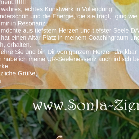
ent!!!!!!!
 wahres, echtes Kunstwerk in Vollendung!
derschön und die Energie, die sie trägt, ging wie
 mir in Resonanz.
 möchte aus tiefstem Herzen und tiefster Seel
 hat einen Altar Platz in meinem Coachingraum un
h, erhalten.
 ehre Sie und bin Dir von ganzem Herzen dankbar f
 habe ich meine UR-Seelenessenz auch irdisch bei
nke,
zliche Grüße,
a