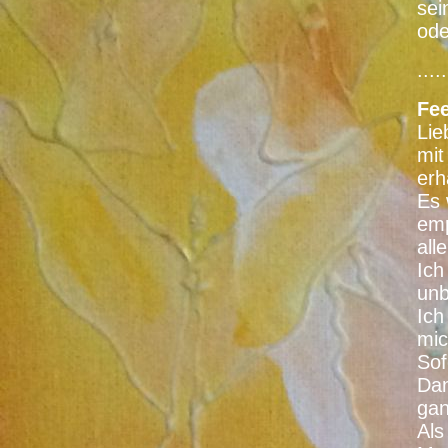
sei
ode
.....
Fee
Lie
mit
erh
Es 
emp
all
Ich
unb
Ich
mic
Sof
Dan
gan
Als