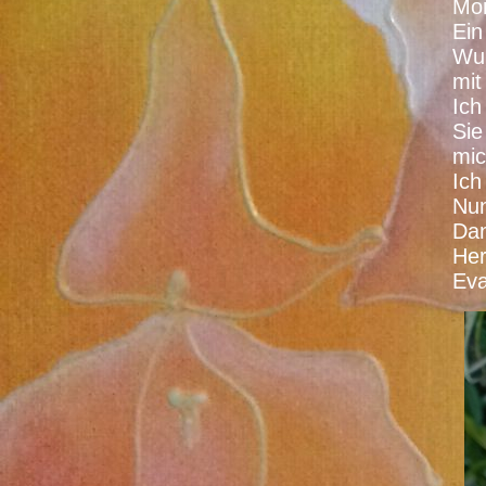
Mom
Ein
Wun
mit
Ich
Sie
mic
Ich
Nun
Da
Her
Ev