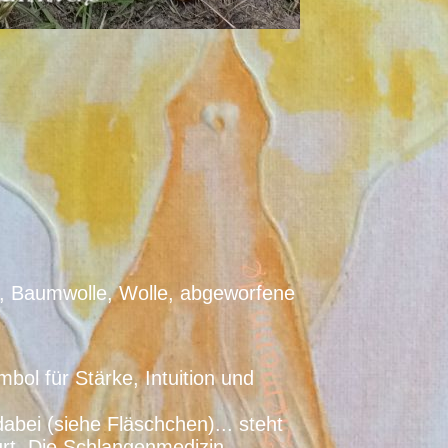
, Baumwolle, Wolle, abgeworfene
bol für Stärke, Intuition und
abei (siehe Fläschchen)... steht
urt. Die Schlangenmedizin