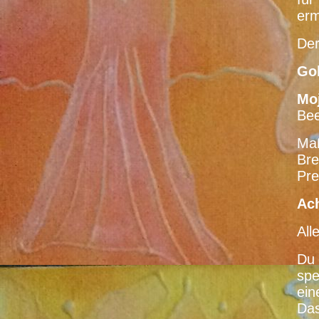
erm
De
Go
Mo
Bee
Ma
Bre
Pre
Ach
All
Du 
spe
ein
Das