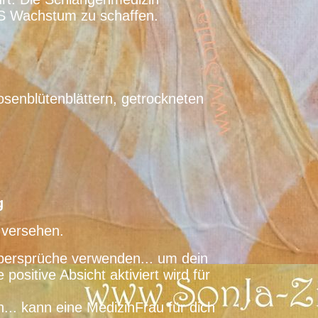
ES Wachstum zu schaffen.
osenblütenblättern, getrockneten
g
 versehen.
ersprüche verwenden... um dein
positive Absicht aktiviert wird für
.. kann eine MedizinFrau für dich