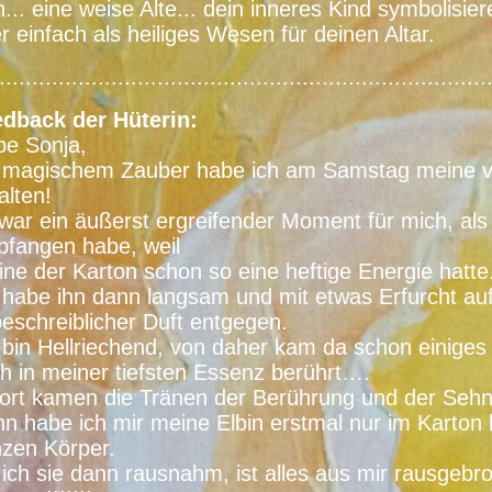
n... eine weise Alte... dein inneres Kind symbolisier
r einfach als heiliges Wesen für deinen Altar.
..........................................................................
dback der Hüterin:
be Sonja,
 magischem Zauber habe ich am Samstag meine vo
alten!
war ein äußerst ergreifender Moment für mich, als
fangen habe, weil
eine der Karton schon so eine heftige Energie hatte
 habe ihn dann langsam und mit etwas Erfurcht a
eschreiblicher Duft entgegen.
 bin Hellriechend, von daher kam da schon einiges
h in meiner tiefsten Essenz berührt….
ort kamen die Tränen der Berührung und der Sehn
n habe ich mir meine Elbin erstmal nur im Karton l
zen Körper.
 ich sie dann rausnahm, ist alles aus mir rausgebr