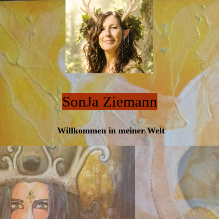
SonJa Ziemann
Willkommen in meiner Welt