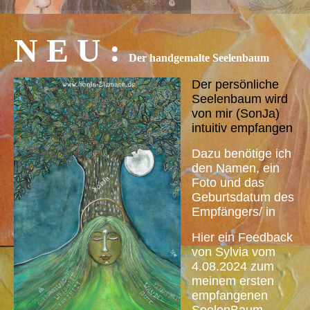
N E U :
Der handgemalte Seelenbaum
Der persönliche
Seelenbaum wird
von mir (SonJa)
intuitiv empfangen
Dazu benötige ich
den Namen, ein
Foto und das
Geburtsdatum des
Empfängers/ in
Hier ein Feedback
von Sylvia vom
4.08.2024 zum
meinem ersten
empfangenen
SeelenBaum