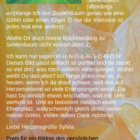
(allerdings
empfange ich den SeelenBaum genau wie eine
Göttin oder einen Engel 😍 nur die Intension ist
jedes mal eine andere):
Wollte Dir doch meine Rückmeldung zu
Seelenbaum nicht vorenthalten :D
Ich kann nur sagen W-U-N-D-E-R-S-C-H-Ö-N!
Dieses Bild passt einfach so perfekt und da steckt
so viel drin, was mich wirklich widerspiegelt. Woher
weißt Du das alles? Ich fange jedes mal an, zu
heulen, wenn ich da drauf schaue, weil das auf
Herzensebene so viele Erinnerungen weckt. Da
hast Du wirklich etwas erschaffen, was mir sehr
wertvoll ist. Und es bekommt natürlich einen
Ehrenplatz, wahrscheinlich gleich direkt neben
meiner Göttin. Vielen lieben Dank nochmal.
Liebe Herzensgrüße Sylvia
Preis für ein Bildnis des persönlichen