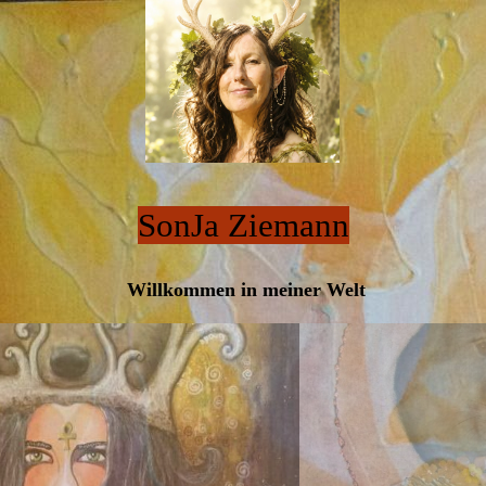
SonJa Ziemann
Willkommen in meiner Welt